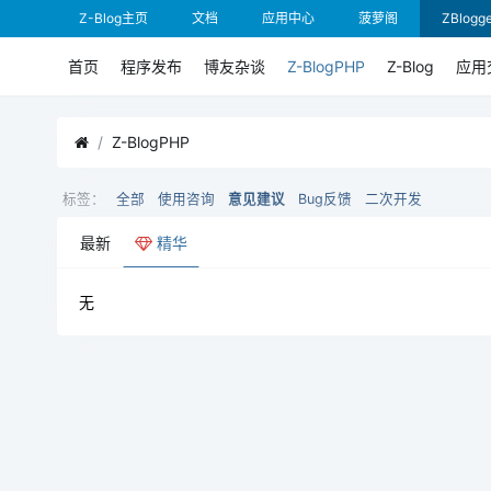
Z-Blog主页
文档
应用中心
菠萝阁
ZBlogge
首页
程序发布
博友杂谈
Z-BlogPHP
Z-Blog
应用
Z-BlogPHP
标签：
全部
使用咨询
意见建议
Bug反馈
二次开发
最新
精华
无