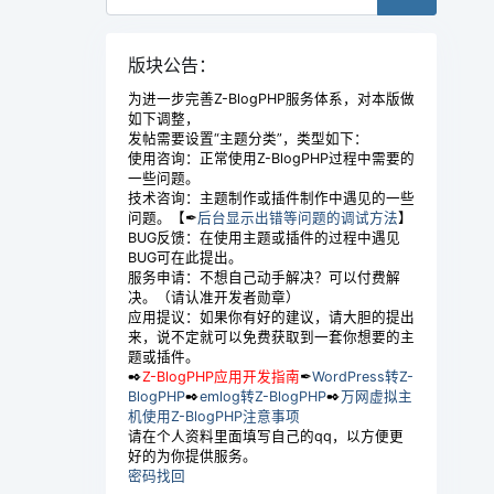
版块公告：
为进一步完善Z-BlogPHP服务体系，对本版做
如下调整，
发帖需要设置“主题分类”，类型如下：
使用咨询：正常使用Z-BlogPHP过程中需要的
一些问题。
技术咨询：主题制作或插件制作中遇见的一些
问题。【✒
后台显示出错等问题的调试方法
】
BUG反馈：在使用主题或插件的过程中遇见
BUG可在此提出。
服务申请：不想自己动手解决？可以付费解
决。（请认准开发者勋章）
应用提议：如果你有好的建议，请大胆的提出
来，说不定就可以免费获取到一套你想要的主
题或插件。
✒
Z-BlogPHP应用开发指南
✒
WordPress转Z-
BlogPHP
✒
emlog转Z-BlogPHP
✒
万网虚拟主
机使用Z-BlogPHP注意事项
请在个人资料里面填写自己的qq，以方便更
好的为你提供服务。
密码找回