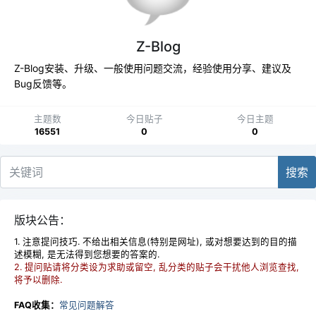
Z-Blog
Z-Blog安装、升级、一般使用问题交流，经验使用分享、建议及
Bug反馈等。
主题数
今日贴子
今日主题
16551
0
0
搜索
版块公告：
1. 注意提问技巧. 不给出相关信息(特别是网址), 或对想要达到的目的描
述模糊, 是无法得到您想要的答案的.
2. 提问贴请将分类设为求助或留空, 乱分类的贴子会干扰他人浏览查找,
将予以删除.
FAQ收集：
常见问题解答