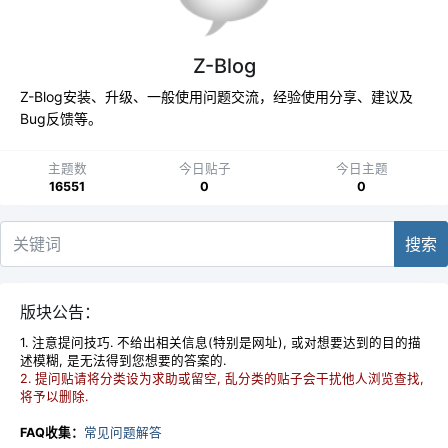
Z-Blog
Z-Blog安装、升级、一般使用问题交流，经验使用分享、建议及
Bug反馈等。
主题数
今日贴子
今日主题
16551
0
0
搜索
版块公告：
1. 注意提问技巧. 不给出相关信息(特别是网址), 或对想要达到的目的描
述模糊, 是无法得到您想要的答案的.
2. 提问贴请将分类设为求助或留空, 乱分类的贴子会干扰他人浏览查找,
将予以删除.
FAQ收集：
常见问题解答