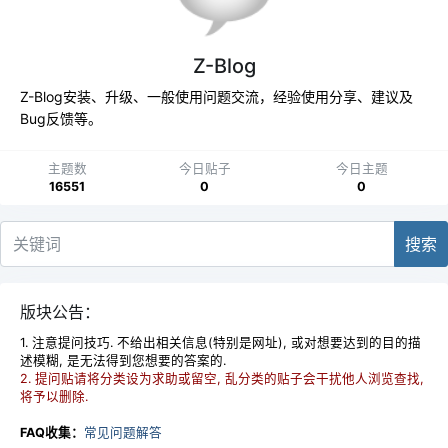
Z-Blog
Z-Blog安装、升级、一般使用问题交流，经验使用分享、建议及
Bug反馈等。
主题数
今日贴子
今日主题
16551
0
0
搜索
版块公告：
1. 注意提问技巧. 不给出相关信息(特别是网址), 或对想要达到的目的描
述模糊, 是无法得到您想要的答案的.
2. 提问贴请将分类设为求助或留空, 乱分类的贴子会干扰他人浏览查找,
将予以删除.
FAQ收集：
常见问题解答