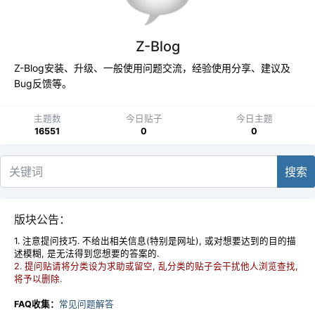
Z-Blog
Z-Blog安装、升级、一般使用问题交流，经验使用分享、建议及
Bug反馈等。
主题数
今日贴子
今日主题
16551
0
0
搜索
版块公告：
1. 注意提问技巧. 不给出相关信息(特别是网址), 或对想要达到的目的描
述模糊, 是无法得到您想要的答案的.
2. 提问贴请将分类设为求助或留空, 乱分类的贴子会干扰他人浏览查找,
将予以删除.
FAQ收集：
常见问题解答