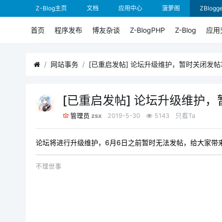
Z-Blog主页
文档
应用中心
菠萝阁
ZBlogge
首页
程序发布
博友杂谈
Z-BlogPHP
Z-Blog
应用
网站事务
[已重启发帖] 论坛升级维护，暂时关闭发帖
[已重启发帖] 论坛升级维护
zsx
2019-5-30
5143
只看Ta
管理员
论坛将进行升级维护，6月6日之前暂时无法发帖，给大家带
不理世事