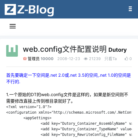
web.config文件配置说明
Dutory
10000
2008-12-23
21239
只看Ta
0
管理员
首先要确定一下空间是.net 2.0或.net 3.5的空间,.net 1.0的空间是
不行的.
1
.一个原始的DT的web.config文件是这样的，如果是新空间则不
需要修改直接上传到根目录就好了。
<?xml version="1.0"?>

<configuration xmlns="http://schemas.microsoft.com/.NetConfig
	<appSettings>

		<add key="Dutory_Container_AssemblyName" value="Dutory.Core.SQLite"/>

		<add key="Dutory_Container_TypeName" value="Dutory.Core.SQLite.Container"/>

		<add key="Dutory_RewriteConfig_FileName" value="~/rewrite.config"/>
