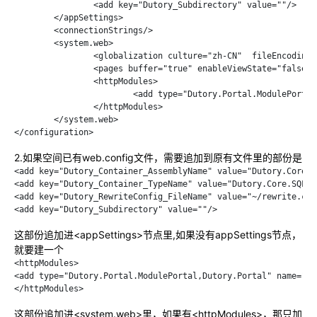
		<add key="Dutory_Subdirectory" value=""/>

	</appSettings>

	<connectionStrings/>

	<system.web>

		<globalization culture="zh-CN"  fileEncoding="utf-8" requestEncoding="utf-8"  responseEncoding="utf-8"  />

		<pages buffer="true" enableViewState="false" maintainScrollPositionOnPostBack="false" validateRequest="false"/>

		<httpModules>

			<add type="Dutory.Portal.ModulePortal,Dutory.Portal" name="ModulePortal"/>

		</httpModules>

	</system.web>

</configuration>
2
.如果空间已有web.config文件，需要追加到原有文件里的部份是
<add key="Dutory_Container_AssemblyName" value="Dutory.Core.SQ
<add key="Dutory_Container_TypeName" value="Dutory.Core.SQLit
<add key="Dutory_RewriteConfig_FileName" value="~/rewrite.conf
<add key="Dutory_Subdirectory" value=""/>
这部份追加进<appSettings>节点里,如果没有appSettings节点，
就要建一个
<httpModules>

<add type="Dutory.Portal.ModulePortal,Dutory.Portal" name="Mo
</httpModules>
这部份追加进<system.web>里，如果有<httpModules>，那只加