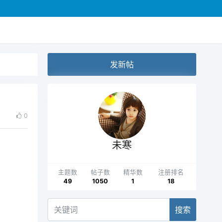
发新帖
0
未寒
主题数
帖子数
精华数
注册排名
49
1050
1
18
搜索