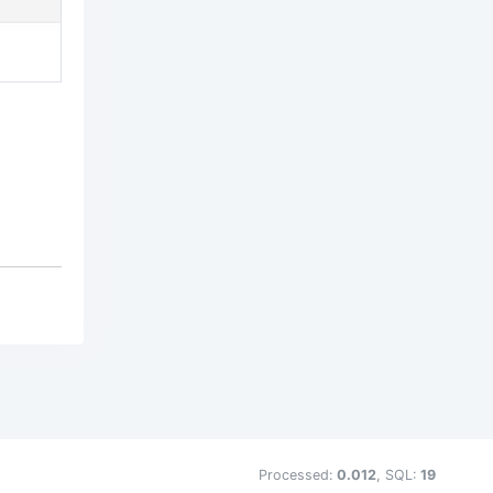
Processed:
0.012
, SQL:
19