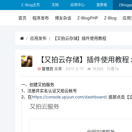
Z-Blog主页
文档
应用中心
菠萝阁
ZBlogge
首页
程序发布
博友杂谈
Z-BlogPHP
Z-Blog
应用
应用发布
【又拍云存储】插件使用教程
【又拍云存储】插件使用教程
未寒
2017-3-17
16305
只看Ta
管理员
一、创建又拍服务
1、注册并实名认证又拍云帐号
2、在
https://console.upyun.com/dashboard/
底部点击【