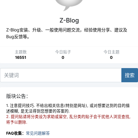
Z-Blog
Z-Blog安装、升级、一般使用问题交流，经验使用分享、建议及
Bug反馈等。
主题数
今日贴子
今日主题
16551
0
0
搜索
版块公告：
1. 注意提问技巧. 不给出相关信息(特别是网址), 或对想要达到的目的描
述模糊, 是无法得到您想要的答案的.
2. 提问贴请将分类设为求助或留空, 乱分类的贴子会干扰他人浏览查找,
将予以删除.
FAQ收集：
常见问题解答