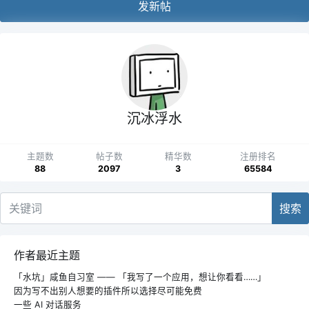
发新帖
沉冰浮水
主题数
帖子数
精华数
注册排名
88
2097
3
65584
搜索
作者最近主题
「水坑」咸鱼自习室 —— 「我写了一个应用，想让你看看……」
因为写不出别人想要的插件所以选择尽可能免费
一些 AI 对话服务