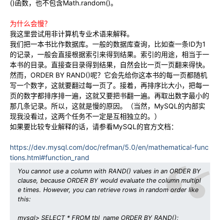
()函数，也不包含Math.random()。
为什么会慢？
我这里尝试用非计算机专业术语来解释。
我们把一本书比作数据库。一般的数据库查询，比如查一条ID为1
的记录，一般会直接根据索引来得到结果。索引的用途，相当于一
本书的目录。直接查目录得到结果，自然会比一页一页翻来得快。
然而，ORDER BY RAND()呢？它会先给你这本书的每一页都随机
写一个数字，这就要翻过每一页了。接着，再排序比大小，把每一
页的数字都排序排一遍，这就又要把书翻一遍。再取出数字最小的
那几条记录。所以，这就是慢的原因。（当然，MySQL的内部实
现我没看过，这两个任务不一定是互相独立的。）
如果要比较专业解释的话，请参看MySQL的官方文档：
https://dev.mysql.com/doc/refman/5.0/en/mathematical-func
tions.html#function_rand
You cannot use a column with RAND() values in an ORDER BY
clause, because ORDER BY would evaluate the column multipl
e times. However, you can retrieve rows in random order like
this:
mysql> SELECT * FROM tbl_name ORDER BY RAND();